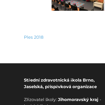
N
Ples 2018
a
v
i
g
a
c
Střední zdravotnická škola Brno,
e
Jaselská, příspěvková organizace
p
r
Zřizovatel školy:
Jihomoravský kraj
-
o