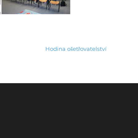
Hodina ošetřovatelství