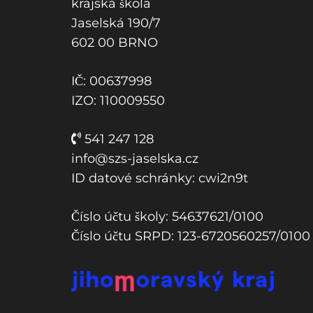
krajská škola
p
Jaselská 190/7
ř
602 00 BRNO
í
s
IČ: 00637998
p
IZO: 110009550
ě
v
541 247 128
e
info@szs-jaselska.cz
k
ID datové schránky: cwi2n9t
Číslo účtu školy: 54637621/0100
Číslo účtu SRPD: 123-6720560257/0100