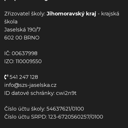
o
p
Zřizovatel školy:
Jihomoravský kraj
- krajská
ř
škola
í
Jaselská 190/7
s
602 00 BRNO
p
ě
IČ: 00637998
v
IZO: 110009550
e
k
541 247 128
info@szs-jaselska.cz
ID datové schránky: cwi2n9t
Číslo účtu školy: 54637621/0100
Číslo účtu SRPD: 123-6720560257/0100