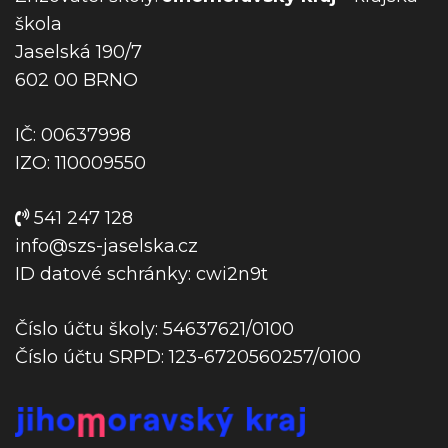
p
škola
ř
Jaselská 190/7
í
602 00 BRNO
s
p
IČ: 00637998
ě
IZO: 110009550
v
e
541 247 128
k
info@szs-jaselska.cz
ID datové schránky: cwi2n9t
Číslo účtu školy: 54637621/0100
Číslo účtu SRPD: 123-6720560257/0100