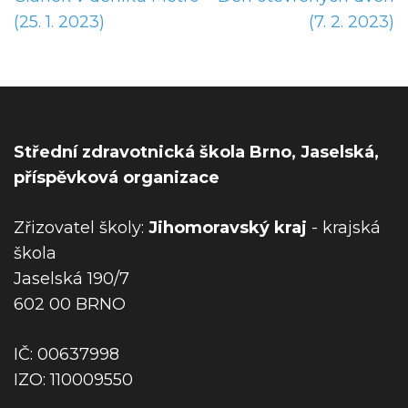
a
(25. 1. 2023)
(7. 2. 2023)
v
i
g
a
c
Střední zdravotnická škola Brno, Jaselská,
e
příspěvková organizace
p
r
Zřizovatel školy:
Jihomoravský kraj
- krajská
o
škola
p
Jaselská 190/7
ř
602 00 BRNO
í
s
IČ: 00637998
p
IZO: 110009550
ě