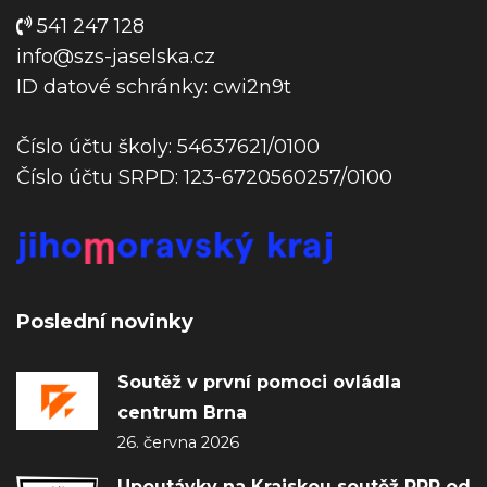
v
541 247 128
e
info@szs-jaselska.cz
k
ID datové schránky: cwi2n9t
Číslo účtu školy: 54637621/0100
Číslo účtu SRPD: 123-6720560257/0100
Poslední novinky
Soutěž v první pomoci ovládla
centrum Brna
26. června 2026
Upoutávky na Krajskou soutěž PRP od