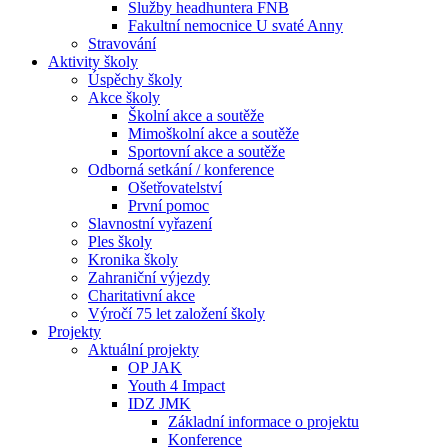
Služby headhuntera FNB
Fakultní nemocnice U svaté Anny
Stravování
Aktivity školy
Úspěchy školy
Akce školy
Školní akce a soutěže
Mimoškolní akce a soutěže
Sportovní akce a soutěže
Odborná setkání / konference
Ošetřovatelství
První pomoc
Slavnostní vyřazení
Ples školy
Kronika školy
Zahraniční výjezdy
Charitativní akce
Výročí 75 let založení školy
Projekty
Aktuální projekty
OP JAK
Youth 4 Impact
IDZ JMK
Základní informace o projektu
Konference