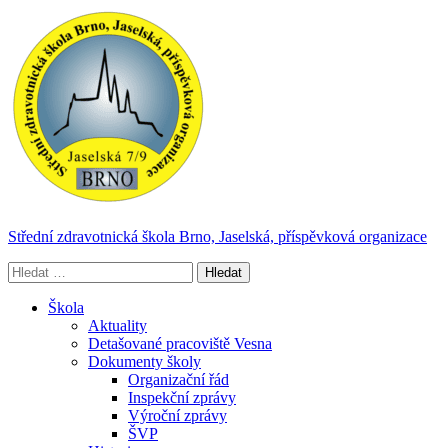
Střední zdravotnická škola Brno, Jaselská, příspěvková organizace
V
y
h
Škola
l
Aktuality
e
Detašované pracoviště Vesna
d
Dokumenty školy
á
Organizační řád
v
Inspekční zprávy
á
Výroční zprávy
n
ŠVP