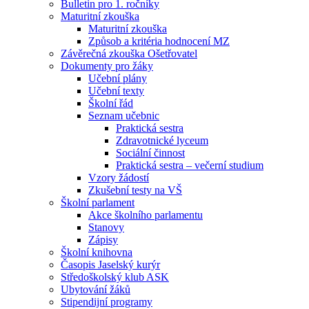
Bulletin pro 1. ročníky
Maturitní zkouška
Maturitní zkouška
Způsob a kritéria hodnocení MZ
Závěrečná zkouška Ošetřovatel
Dokumenty pro žáky
Učební plány
Učební texty
Školní řád
Seznam učebnic
Praktická sestra
Zdravotnické lyceum
Sociální činnost
Praktická sestra – večerní studium
Vzory žádostí
Zkušební testy na VŠ
Školní parlament
Akce školního parlamentu
Stanovy
Zápisy
Školní knihovna
Časopis Jaselský kurýr
Středoškolský klub ASK
Ubytování žáků
Stipendijní programy