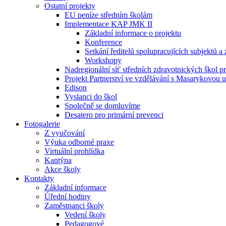
Ostatní projekty
EU peníze středním školám
Implementace KAP JMK II
Základní informace o projektu
Konference
Setkání ředitelů spolupracujících subjektů a
Workshopy
Nadregionální síť středních zdravotnických škol pr
Projekt Partnerství ve vzdělávání s Masarykovou u
Edison
Vyslanci do škol
Společně se domluvíme
Desatero pro primární prevenci
Fotogalerie
Z vyučování
Výuka odborné praxe
Virtuální prohlídka
Kantýna
Akce školy
Kontakty
Základní informace
Úřední hodiny
Zaměstnanci školy
Vedení školy
Pedagogové