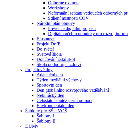
Odborné exkurze
Workshopy
Neformální setkání vedoucích odborných p
Sdílení místnosti COV
Národní plán obnovy
Prevence digitální propasti
Digitální učební pomůcky pro rozvoj inform
Erasmus+
Projekt DofE
Do světa!
Světová škola
Doučování žáků škol
Škola podporující zdraví
Projektové dny
Adaptační den
Týden mediální výchovy
Sportovní den
Den globálního rozvojového vzdělávání
Nekuřácký den
Celostátní soutěž první pomoci
Environmentální den
Šablony pro SŠ a VOŠ
Šablony I
Šablony II
DUMy