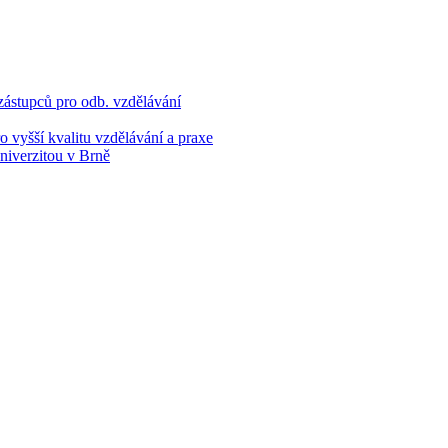
 zástupců pro odb. vzdělávání
o vyšší kvalitu vzdělávání a praxe
niverzitou v Brně