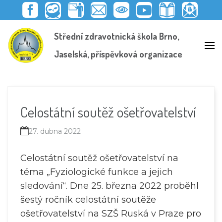
F
E
E
P
Y
K
S
E
A
D
M
E
O
N
C
D
Střední zdravotnická škola Brno,
C
O
A
D
U
I
H
O
E
O
I
A
T
H
R
O
B
K
L
G
U
O
Á
K
Jaselská, příspěvková organizace
O
I
O
B
V
N
I
O
T
G
E
N
K
T
K
U
I
A
A
Ž
Č
C
D
Á
I
K
Ů
C
T
Ý
V
I
E
D
Ě
L
O
R
Celostátní soutěž ošetřovatelství
É
H
Y
L
E
27. dubna 2022
D
Celostátní soutěž ošetřovatelství na
téma „Fyziologické funkce a jejich
sledování“. Dne 25. března 2022 proběhl
šestý ročník celostátní soutěže
ošetřovatelství na SZŠ Ruská v Praze pro