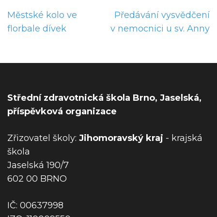
N
Městské kolo ve
Předávání vysvědčení
a
florbale dívek
v nemocnici u sv. Anny
v
i
g
a
c
Střední zdravotnická škola Brno, Jaselská,
e
příspěvková organizace
p
r
Zřizovatel školy:
Jihomoravský kraj
- krajská
o
škola
p
Jaselská 190/7
ř
602 00 BRNO
í
s
IČ: 00637998