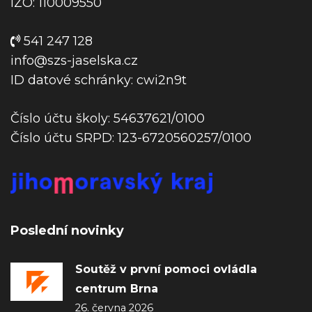
p
IZO: 110009550
ě
v
541 247 128
e
info@szs-jaselska.cz
k
ID datové schránky: cwi2n9t
Číslo účtu školy: 54637621/0100
Číslo účtu SRPD: 123-6720560257/0100
Poslední novinky
Soutěž v první pomoci ovládla
centrum Brna
26. června 2026