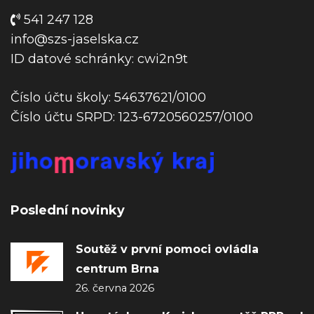
e
541 247 128
k
info@szs-jaselska.cz
ID datové schránky: cwi2n9t
Číslo účtu školy: 54637621/0100
Číslo účtu SRPD: 123-6720560257/0100
Poslední novinky
Soutěž v první pomoci ovládla
centrum Brna
26. června 2026