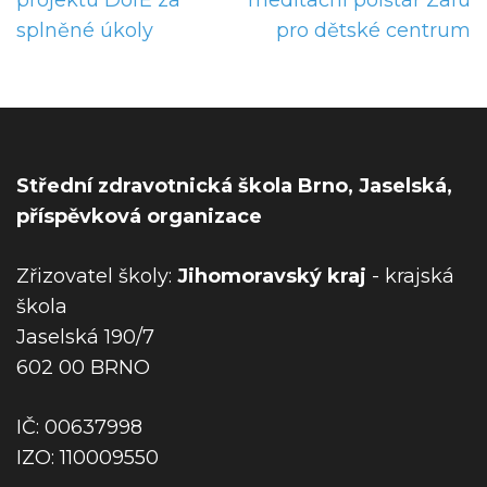
projektu DofE za
meditační polštář Zafu
v
splněné úkoly
pro dětské centrum
i
g
a
c
e
Střední zdravotnická škola Brno, Jaselská,
p
příspěvková organizace
r
o
Zřizovatel školy:
Jihomoravský kraj
- krajská
p
škola
ř
Jaselská 190/7
í
602 00 BRNO
s
p
IČ: 00637998
ě
IZO: 110009550
v