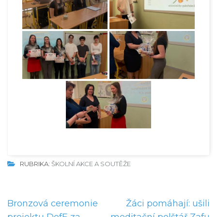
RUBRIKA:
ŠKOLNÍ AKCE A SOUTĚŽE
N
Bronzová ceremonie
Žáci pomáhají: ušili
a