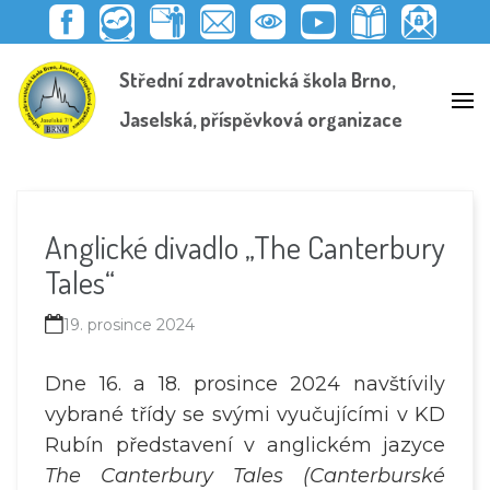
F
E
E
P
Y
K
S
E
A
D
M
E
O
N
C
D
Střední zdravotnická škola Brno,
C
O
A
D
U
I
H
O
E
O
I
A
T
H
R
O
B
K
L
G
U
O
Á
K
Jaselská, příspěvková organizace
O
I
O
B
V
N
I
O
T
G
E
N
K
T
K
U
I
A
A
Ž
Č
C
D
Á
I
K
Ů
C
T
Ý
V
I
E
D
Ě
L
O
R
Anglické divadlo „The Canterbury
É
H
Y
L
Tales“
E
D
19. prosince 2024
Dne 16. a 18. prosince 2024 navštívily
vybrané třídy se svými vyučujícími v KD
Rubín představení v anglickém jazyce
The Canterbury Tales (Canterburské