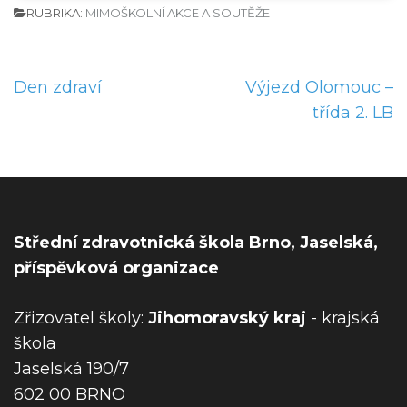
RUBRIKA:
MIMOŠKOLNÍ AKCE A SOUTĚŽE
N
Den zdraví
Výjezd Olomouc –
a
třída 2. LB
v
i
g
a
c
Střední zdravotnická škola Brno, Jaselská,
e
příspěvková organizace
p
r
Zřizovatel školy:
Jihomoravský kraj
- krajská
o
škola
p
Jaselská 190/7
ř
602 00 BRNO