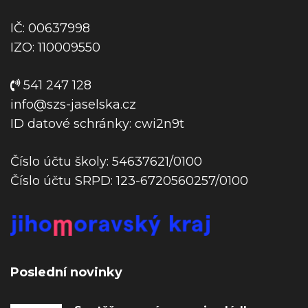
í
s
IČ: 00637998
p
IZO: 110009550
ě
v
541 247 128
e
info@szs-jaselska.cz
k
ID datové schránky: cwi2n9t
Číslo účtu školy: 54637621/0100
Číslo účtu SRPD: 123-6720560257/0100
Poslední novinky