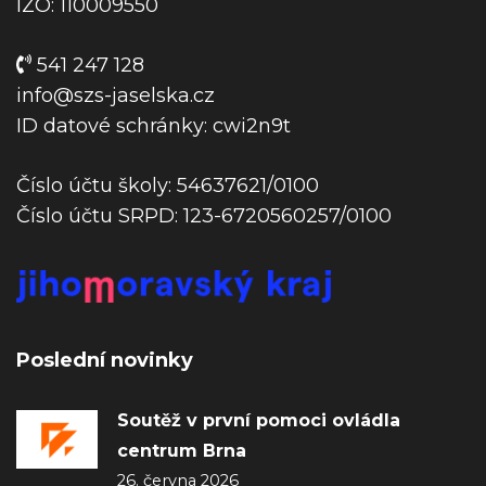
p
IZO: 110009550
ě
v
541 247 128
e
info@szs-jaselska.cz
k
ID datové schránky: cwi2n9t
Číslo účtu školy: 54637621/0100
Číslo účtu SRPD: 123-6720560257/0100
Poslední novinky
Soutěž v první pomoci ovládla
centrum Brna
26. června 2026