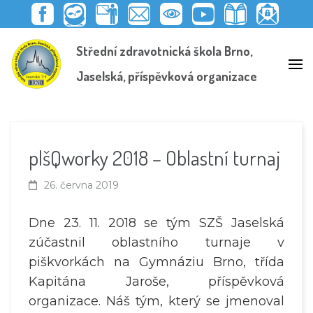
F
E
E
P
Y
K
S
E
A
D
M
E
O
N
C
D
Střední zdravotnická škola Brno,
C
O
A
D
U
I
H
O
E
O
I
A
T
H
R
O
B
K
L
G
U
O
Á
K
Jaselská, příspěvková organizace
O
I
O
B
V
N
I
O
T
G
E
N
K
T
K
U
I
A
A
Ž
Č
C
D
Á
I
K
Ů
C
T
Ý
V
I
E
D
Ě
L
O
R
plšQworky 2018 – Oblastní turnaj
É
H
Y
L
E
26. června 2019
D
Dne 23. 11. 2018 se tým SZŠ Jaselská
zúčastnil oblastního turnaje v
piškvorkách na Gymnáziu Brno, třída
Kapitána Jaroše, příspěvková
organizace. Náš tým, který se jmenoval