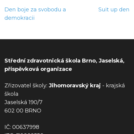
N
Den boje za svobodu a
Suit up den
a
demokracii
v
i
g
a
c
Střední zdravotnická škola Brno, Jaselská,
e
příspěvková organizace
p
r
Zřizovatel školy:
Jihomoravský kraj
- krajská
o
škola
p
Jaselská 190/7
ř
602 00 BRNO
í
s
IČ: 00637998