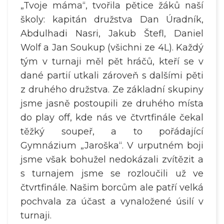
„Tvoje máma“, tvořila pětice žáků naší
školy: kapitán družstva Dan Úradník,
Abdulhadi Nasri, Jakub Štefl, Daniel
Wolf a Jan Soukup (všichni ze 4L). Každý
tým v turnaji měl pět hráčů, kteří se v
dané partií utkali zároveň s dalšími pěti
z druhého družstva. Ze základní skupiny
jsme jasně postoupili ze druhého místa
do play off, kde nás ve čtvrtfinále čekal
těžký soupeř, a to pořádající
Gymnázium „Jaroška“. V urputném boji
jsme však bohužel nedokázali zvítězit a
s turnajem jsme se rozloučili už ve
čtvrtfinále. Našim borcům ale patří velká
pochvala za účast a vynaložené úsilí v
turnaji.