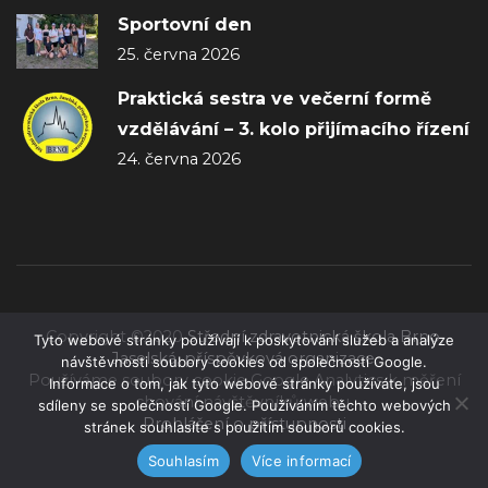
Sportovní den
25. června 2026
Praktická sestra ve večerní formě
vzdělávání – 3. kolo přijímacího řízení
24. června 2026
Copyright ©2020
Střední zdravotnická škola Brno,
Tyto webové stránky používají k poskytování služeb a analýze
Jaselská, příspěvková organizace
.
návštěvnosti soubory cookies od společnosti Google.
Používáme soubory cookie Google Analytics k měření
Informace o tom, jak tyto webové stránky používáte, jsou
chování návštěvníků webu.
sdíleny se společností Google. Používáním těchto webových
Prohlášení o přístupnosti
stránek souhlasíte s použitím souborů cookies.
Souhlasím
Více informací