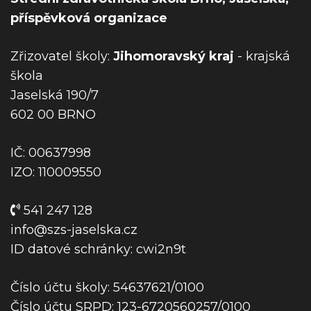
p
příspěvková organizace
r
o
Zřizovatel školy:
Jihomoravský kraj
- krajská
p
škola
ř
Jaselská 190/7
í
602 00 BRNO
s
p
IČ: 00637998
ě
IZO: 110009550
v
e
541 247 128
k
info@szs-jaselska.cz
ID datové schránky: cwi2n9t
Číslo účtu školy: 54637621/0100
Číslo účtu SRPD: 123-6720560257/0100