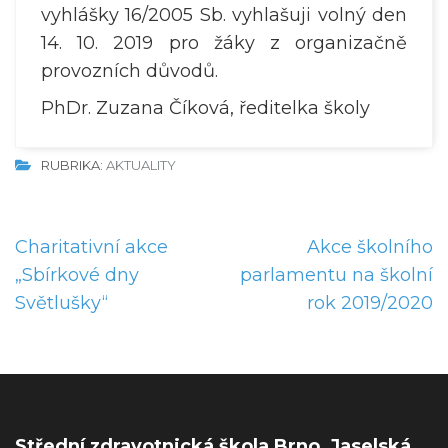
vyhlášky 16/2005 Sb. vyhlašuji volný den
14. 10. 2019 pro žáky z organizačně
provozních důvodů.
PhDr. Zuzana Číková, ředitelka školy
RUBRIKA:
AKTUALITY
N
Charitativní akce
Akce školního
a
„Sbírkové dny
parlamentu na školní
v
Světlušky“
rok 2019/2020
i
g
a
c
e
Střední zdravotnická škola Brno, Jaselská,